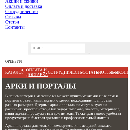
Акции и скидки
Оплата и доставка
Сотрудничество
Отзывы
Статьи
Контакты
ОРЕНБУРГ
ОПЛАТА И
КАТАЛОГ
СОТРУДНИЧЕСТВО
СТАТЬИ
ОТЗЫВЫ
КОНТ
ДОСТАВКА
АРКИ И ПОРТАЛЫ
В нашем интернет-магазине вы можете купить межкомнатные арки и
порталы с различными видами отделки, подходящие под проемы
разных размеров. Дверные арки и порталы помогут визуально
расширить пространство, а благодаря высокому качеству материалов,
наши изделия прослужат вам долгие годы. Также, для вашего удобства
предусмотрена быстрая доставка и профессиональный монтаж.
Арки и порталы для жилых и коммерческих помещений, заказать