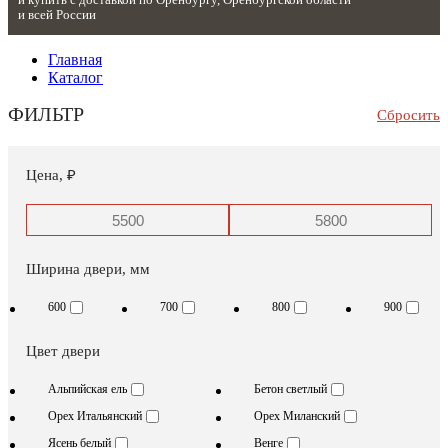
и купить с доставкой
по
Оренбургу
Оренбургской области
и
всей России
Главная
Каталог
ФИЛЬТР
Сбросить
Цена,
₽
Ширина двери,
мм
600
700
800
900
Цвет двери
Альпийская ель
Бетон светлый
Орех Итальянский
Орех Миланский
Ясень белый
Венге