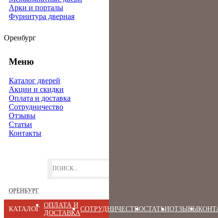
Арки и порталы
Фурнитура дверная
Оренбург
Меню
Каталог дверей
Акции и скидки
Оплата и доставка
Сотрудничество
Отзывы
Статьи
Контакты
ОРЕНБУРГ
ОПЛАТА И
КАТАЛОГ
СОТРУДНИЧЕСТВО
СТАТЬИ
ОТЗЫВЫ
КОНТ
ДОСТАВКА