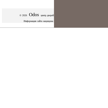
Odos
© 2026
центр дверей
Оренбург. Все права защищены.
Информация сайта защищена законом об авторских правах