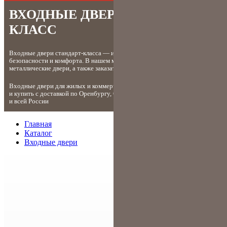
ВХОДНЫЕ ДВЕРИ СТАНДАРТ-
КЛАСС
Входные двери стандарт-класса — идеальное сочетание цены, качества,
безопасности и комфорта. В нашем магазине вы можете купить
металлические двери, а также заказать их подъем и установку.
Входные двери для жилых и коммерческих помещений, заказать
и купить с доставкой
по
Оренбургу
Оренбургской области
и
всей России
Главная
Каталог
Входные двери