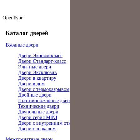
Оренбург
Каталог дверей
Входные двери
Двери Эконом-класс
Двери Стандарт-класс
Элитные двери
Двери Эксклюзив
Двери в квартиру
Двери в дом
Двери с терморазрывом
Двойные двери
Противопожарные двери
Технические двери
Двупольные двери
Двери серия MINI
Двери с внутренним открыванием
Двери с зеркалом
Межкомнатные двери