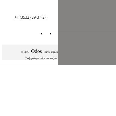
Контакты
+7 (3532) 29-37-27
info@dveriodos.ru
Odos
© 2026
центр дверей
Оренбург. Все права защищены.
Информация сайта защищена законом об авторских правах