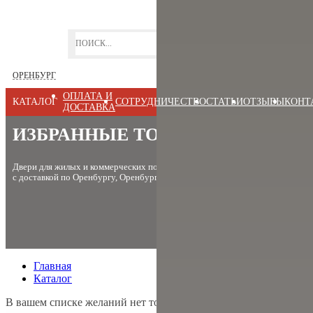
ОРЕНБУРГ
ОПЛАТА И
КАТАЛОГ
СОТРУДНИЧЕСТВО
СТАТЬИ
ОТЗЫВЫ
КОНТ
ДОСТАВКА
ИЗБРАННЫЕ ТОВАРЫ
Двери для жилых и коммерческих помещений, заказать и купить
с доставкой
по
Оренбургу
Оренбургской области и
всей России
Главная
Каталог
В вашем списке желаний нет товаров.