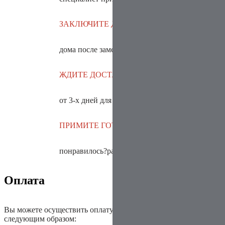
ЗАКЛЮЧИТЕ
ДОГОВОР
дома после замера
или в салоне
ЖДИТЕ ДОСТАВКУ
И УСТАНОВКУ
от 3-х дней
для дверей в наличии
ПРИМИТЕ ГОТОВУЮ
РАБОТУ
понравилось?
расскажите об этом!
Оплата
Вы можете осуществить оплату
заказанного товара
следующим образом: