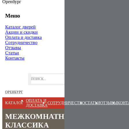
Оренбург
Меню
Каталог дверей
Акции и скидки
Оплата и доставка
Сотрудничество
Отзывы
Статьи
Контакты
ОРЕНБУРГ
ОПЛАТА И
КАТАЛОГ
СОТРУДНИЧЕСТВО
СТАТЬИ
ОТЗЫВЫ
КОНТ
ДОСТАВКА
МЕЖКОМНАТНЫЕ ДВЕРИ
КЛАССИКА