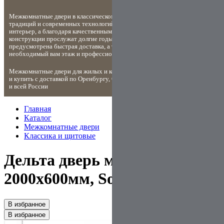
Межкомнатные двери в классическом стиле – идеальное сочетание
традиций и современных технологий. Они без труда впишутся в любой
интерьер, а благодаря качественным материалам и надёжной
конструкции прослужат долгие годы. Для вашего удобства
предусмотрена быстрая доставка, а также подъем дверей на
необходимый вам этаж и профессиональный монтаж.
Межкомнатные двери для жилых и коммерческих помещений, заказать
и купить с доставкой
по
Оренбургу
Оренбургской области
и
всей России
Главная
Каталог
Межкомнатные двери
Классика и щитовые
Дельта дверь межкомнатная
2000x600мм, Soft-touch белый
В избранное
В избранное