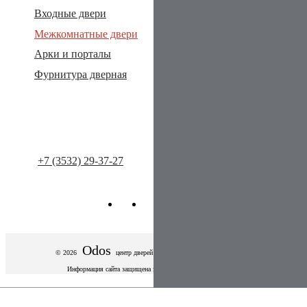
Входные двери
Акции и скидки
Межкомнатные двери
Оплата и доставка
Арки и порталы
Сотрудничество
Фурнитура дверная
Отзывы
Статьи
Контакты
+7 (3532) 29-37-27
info@dveriodos.ru
Odos
© 2026
центр дверей
Оренбург. Все права защищены.
Информация сайта защищена законом об авторских правах