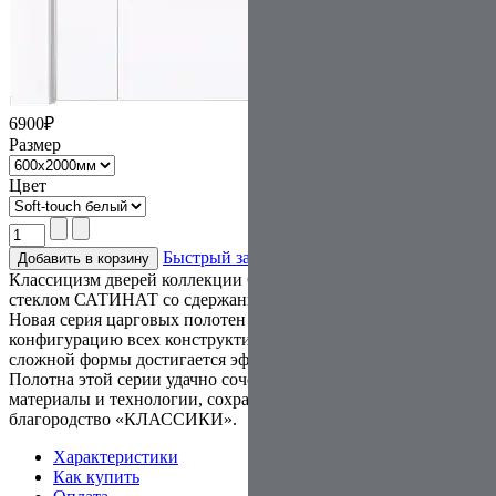
6900
₽
Размер
Цвет
Быстрый заказ
Классицизм дверей коллекции СИМФОНИЯ подчеркивается
стеклом САТИНАТ со сдержанным смоляным рисунком.
Новая серия царговых полотен имеет более сложную
конфигурацию всех конструктивных элементов. С помощью
сложной формы достигается эффект «монолитности полотна».
Полотна этой серии удачно сочетают в себе современные
материалы и технологии, сохраняя добротность и
благородство «КЛАССИКИ».
Характеристики
Как купить