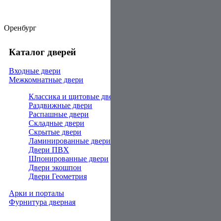
Оренбург
Каталог дверей
Входные двери
Межкомнатные двери
Классика и щитовые двери
Раздвижные двери
Распашные двери
Складные двери
Скрытые двери
Ламинированные двери
Двери ПВХ
Шпонированные двери
Двери экошпон
Двери Геометрия
Арки и порталы
Фурнитура дверная