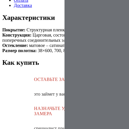
Оплата
Доставка
Характеристики
Покрытие:
Структурная пленка ПВХ 3D
Конструкция:
Царговая, состоит из двух стоевых деталей и
поперечных соединительных элементов различных сечений.
Остекление:
матовое – сатинат
Размер полотна:
38×600, 700, 800, 900×2000мм
Как купить
ОСТАВЬТЕ ЗАЯВКУ
НА ЗАМЕР
это займет у вас
10 секунд
НАЗНАЧЬТЕ УДОБНОЕ
ВРЕМЯ ДЛЯ
ЗАМЕРА
специалист приедет
и снимет мерки