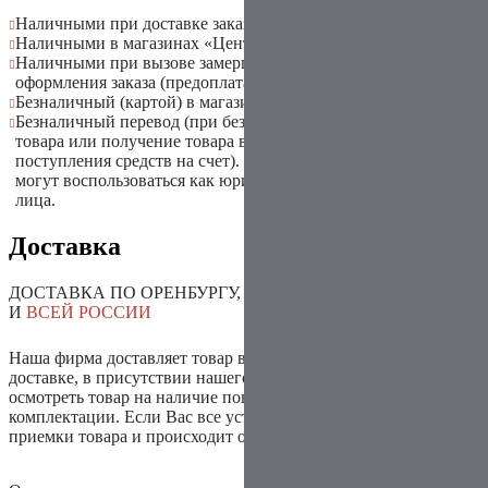
Наличными при доставке заказа
Наличными в магазинах «Центр дверей ODOS»
Наличными при вызове замерщика-консультанта
и
оформления заказа (предоплата)
Безналичный (картой) в магазинах «Центр дверей ODOS»
Безналичный перевод (при безналичном расчете доставка
товара или получение товара в магазине происходит после
поступления средств на счет). Данным способом оплаты
могут воспользоваться как юридические так и физические
лица.
Доставка
ДОСТАВКА
ПО
ОРЕНБУРГУ
ОРЕНБУРГСКОЙ ОБЛАСТИ
И
ВСЕЙ РОССИИ
Наша фирма доставляет товар в заводской упаковке. При
доставке, в присутствии нашего курьера,
Вы можете
осмотреть товар на наличие повреждений и правильность
комплектации. Если Вас все
устраивает, то заполняется акт –
приемки товара и происходит оплата товара.